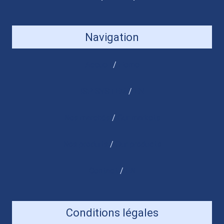
Navigation
Accueil
/
Home
ISP SYSTEM
/
EN
Nos marchés
/
Our markets
Nos produits
/
Our products
Contact
/
EN
Conditions légales